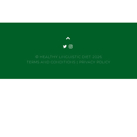
© HEALTHY LINGUISTIC DIET 2026
TERMS AND CONDITIONS
|
PRIVACY POLICY